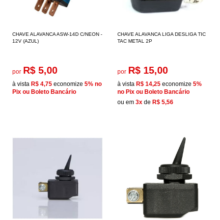
CHAVE ALAVANCA ASW-14D C/NEON -
CHAVE ALAVANCA LIGA DESLIGA TIC
12V (AZUL)
TAC METAL 2P
R$ 5,00
R$ 15,00
por
por
à vista
R$ 4,75
economize
5%
no
à vista
R$ 14,25
economize
5%
Pix ou Boleto Bancário
no Pix ou Boleto Bancário
ou em
3x
de
R$ 5,56