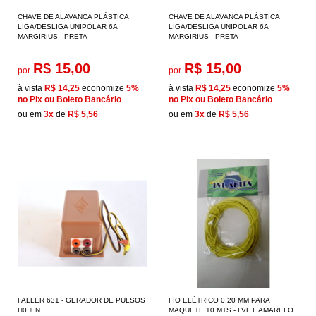
CHAVE DE ALAVANCA PLÁSTICA
CHAVE DE ALAVANCA PLÁSTICA
LIGA/DESLIGA UNIPOLAR 6A
LIGA/DESLIGA UNIPOLAR 6A
MARGIRIUS - PRETA
MARGIRIUS - PRETA
R$ 15,00
R$ 15,00
por
por
à vista
R$ 14,25
economize
5%
à vista
R$ 14,25
economize
5%
no Pix ou Boleto Bancário
no Pix ou Boleto Bancário
ou em
3x
de
R$ 5,56
ou em
3x
de
R$ 5,56
FALLER 631 - GERADOR DE PULSOS
FIO ELÉTRICO 0,20 MM PARA
H0 + N
MAQUETE 10 MTS - LVL F AMARELO