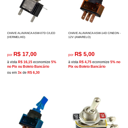
CHAVE ALAVANCA ASW-07D C/LED
CHAVE ALAVANCA ASW-14D C/NEON -
(VERMELHO)
12V (AMARELO)
R$ 17,00
R$ 5,00
por
por
à vista
R$ 16,15
economize
5%
à vista
R$ 4,75
economize
5%
no
no Pix ou Boleto Bancário
Pix ou Boleto Bancário
ou em
3x
de
R$ 6,30