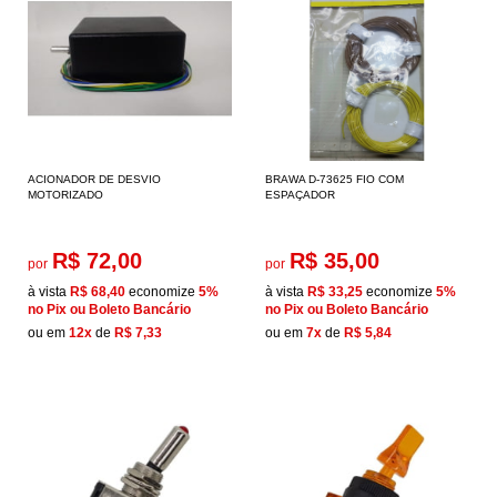
ACIONADOR DE DESVIO
BRAWA D-73625 FIO COM
MOTORIZADO
ESPAÇADOR
R$ 72,00
R$ 35,00
por
por
à vista
R$ 68,40
economize
5%
à vista
R$ 33,25
economize
5%
no Pix ou Boleto Bancário
no Pix ou Boleto Bancário
ou em
12x
de
R$ 7,33
ou em
7x
de
R$ 5,84