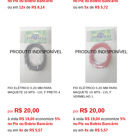
no Pix ou Boleto Bancário
no Pix ou Boleto Bancário
ou em
12x
de
R$ 8,14
ou em
5x
de
R$ 5,72
FIO ELÉTRICO 0,20 MM PARA
FIO ELÉTRICO 0,20 MM PARA
MAQUETE 10 MTS - LVL F PRETO 4
MAQUETE 10 MTS - LVL F
VERMELHO 1
R$ 20,00
R$ 20,00
por
por
à vista
R$ 19,00
economize
5%
à vista
R$ 19,00
economize
5%
no Pix ou Boleto Bancário
no Pix ou Boleto Bancário
ou em
4x
de
R$ 5,57
ou em
4x
de
R$ 5,57