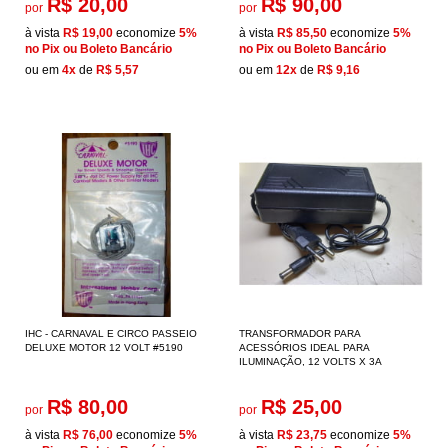
R$ 20,00
R$ 90,00
por
por
à vista
R$ 19,00
economize
5%
à vista
R$ 85,50
economize
5%
no Pix ou Boleto Bancário
no Pix ou Boleto Bancário
ou em
4x
de
R$ 5,57
ou em
12x
de
R$ 9,16
IHC - CARNAVAL E CIRCO PASSEIO
TRANSFORMADOR PARA
DELUXE MOTOR 12 VOLT #5190
ACESSÓRIOS IDEAL PARA
ILUMINAÇÃO, 12 VOLTS X 3A
R$ 80,00
R$ 25,00
por
por
à vista
R$ 76,00
economize
5%
à vista
R$ 23,75
economize
5%