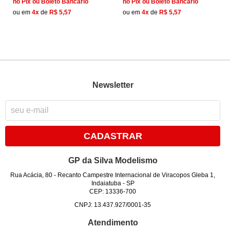
no Pix ou Boleto Bancário
no Pix ou Boleto Bancário
ou em
4x
de
R$ 5,57
ou em
4x
de
R$ 5,57
Newsletter
CADASTRAR
GP da Silva Modelismo
Rua Acácia, 80
-
Recanto Campestre Internacional de Viracopos Gleba 1,
Indaiatuba
-
SP
CEP: 13336-700
CNPJ: 13.437.927/0001-35
Atendimento