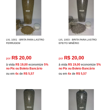
LVL 1001 - BRITA PARA LASTRO
LVL 1003 - BRITA PARA LASTRO
FERRUGEM
EFEITO MINÉRIO
R$ 20,00
R$ 20,00
por
por
à vista
R$ 19,00
economize
5%
à vista
R$ 19,00
economize
5%
no Pix ou Boleto Bancário
no Pix ou Boleto Bancário
ou em
4x
de
R$ 5,57
ou em
4x
de
R$ 5,57