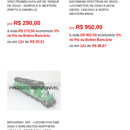
SPECTRUM(R) AUXILIAR DE TANQUE
BACHMANN SPECTRUM HO 86022 -
DE ÁGUA -- NORFOLK & WESTERN
LOCOMOTIVA GE DASH 8-40CW
(PRETO E AMARELO)
DIESEL CHICAGO & NORTH
WESTERN #8606
R$ 290,00
por
R$ 950,00
por
à vista
R$ 275,50
economize
5%
à vista
R$ 902,50
economize
5%
no Pix ou Boleto Bancário
no Pix ou Boleto Bancário
ou em
12x
de
R$ 29,51
ou em
12x
de
R$ 96,67
BROADWAY 360 - LOCOMOTIVA EMD
SD40-2 BURLINGTON NORTHERN