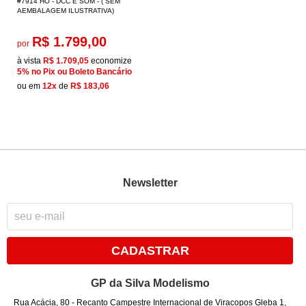
#7914 HO - DCC E SOM - ( SEM
AEMBALAGEM ILUSTRATIVA)
R$ 1.799,00
por
à vista
R$ 1.709,05
economize
5%
no Pix ou Boleto Bancário
ou em
12x
de
R$ 183,06
Newsletter
CADASTRAR
GP da Silva Modelismo
Rua Acácia, 80
-
Recanto Campestre Internacional de Viracopos Gleba 1,