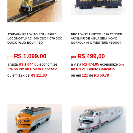
ATHEARN READY TO ROLL 79870
BROADWAY LIMITED 4096 TENDER
LOCOMOTIVA AC4400 CSX # 579 DCC
AUXILIAR DE ÁGUA SEMI NOVO
QUICK PLUG EQUIPPED
NORFOLK AND WESTERN #160004
R$ 1.099,00
R$ 499,00
por
por
à vista
R$ 1.044,05
economize
à vista
R$ 474,05
economize
5%
5%
no Pix ou Boleto Bancário
no Pix ou Boleto Bancário
ou em
12x
de
R$ 111,83
ou em
12x
de
R$ 50,78