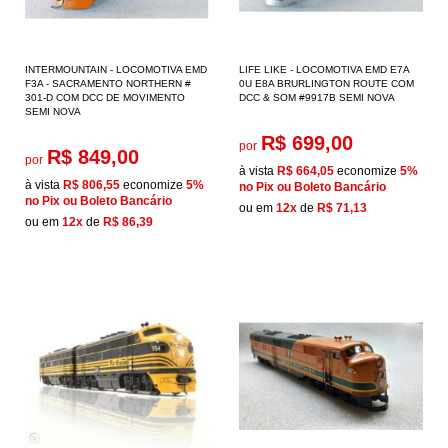
INTERMOUNTAIN - LOCOMOTIVA EMD
LIFE LIKE - LOCOMOTIVA EMD E7A
F3A - SACRAMENTO NORTHERN #
0U E8A BRURLINGTON ROUTE COM
301-D COM DCC DE MOVIMENTO
DCC & SOM #9917B SEMI NOVA
SEMI NOVA
R$ 699,00
por
R$ 849,00
por
à vista
R$ 664,05
economize
5%
à vista
R$ 806,55
economize
5%
no Pix ou Boleto Bancário
no Pix ou Boleto Bancário
ou em
12x
de
R$ 71,13
ou em
12x
de
R$ 86,39