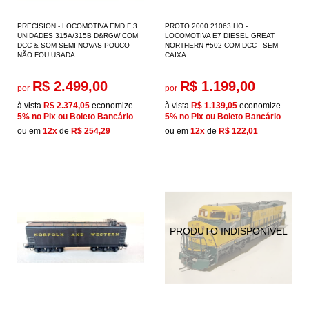
PRECISION - LOCOMOTIVA EMD F 3
PROTO 2000 21063 HO -
UNIDADES 315A/315B D&RGW COM
LOCOMOTIVA E7 DIESEL GREAT
DCC & SOM SEMI NOVAS POUCO
NORTHERN #502 COM DCC - SEM
NÃO FOU USADA
CAIXA
R$ 2.499,00
R$ 1.199,00
por
por
à vista
R$ 2.374,05
economize
à vista
R$ 1.139,05
economize
5%
no Pix ou Boleto Bancário
5%
no Pix ou Boleto Bancário
ou em
12x
de
R$ 254,29
ou em
12x
de
R$ 122,01