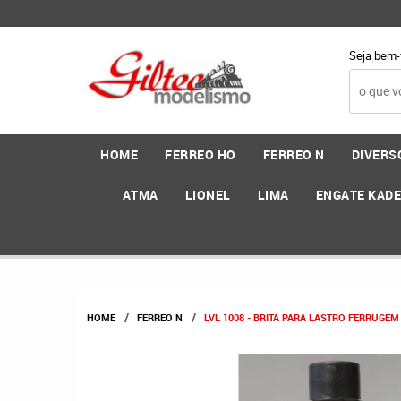
Seja bem-
HOME
FERREO HO
FERREO N
DIVERS
ATMA
LIONEL
LIMA
ENGATE KAD
HOME
FERREO N
LVL 1008 - BRITA PARA LASTRO FERRUGEM