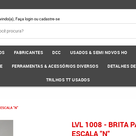
vindo(a),
Faça login
ou
cadastre-se
OS
FABRICANTES
DCC
USADOS & SEMI NOVOS HO
EE
FERRAMENTAS & ACESSÓRIOS DIVERSOS
DETALHES D
TRILHOS TT USADOS
 ESCALA "N"
LVL 1008 - BRITA
ESCALA "N"