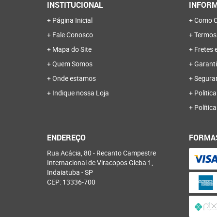
INSTITUCIONAL
INFORM
Página Inicial
Como C
Fale Conosco
Termos
Mapa do Site
Fretes 
Quem Somos
Garanti
Onde estamos
Segura
Indique nossa Loja
Politica
Polític
ENDEREÇO
FORMA
Rua Acácia, 80
-
Recanto Campestre
Internacional de Viracopos Gleba 1,
Indaiatuba
-
SP
CEP: 13336-700