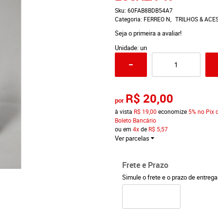
Sku:
60FAB8BDB54A7
Categoria:
FERREO N
TRILHOS & ACES
Seja o primeira a avaliar!
Unidade: un
R$ 20,00
por
à vista
R$ 19,00
economize
5%
no Pix 
Boleto Bancário
ou em
4x
de
R$ 5,57
Ver parcelas
Frete e Prazo
Simule o frete e o prazo de entreg