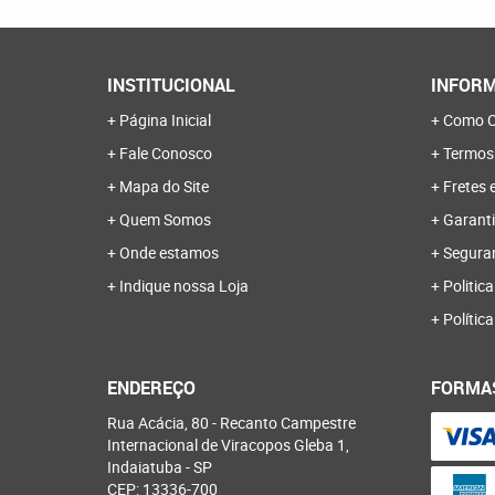
INSTITUCIONAL
INFORM
Página Inicial
Como C
Fale Conosco
Termos
Mapa do Site
Fretes 
Quem Somos
Garanti
Onde estamos
Segura
Indique nossa Loja
Politica
Polític
ENDEREÇO
FORMA
Rua Acácia, 80
-
Recanto Campestre
Internacional de Viracopos Gleba 1,
Indaiatuba
-
SP
CEP: 13336-700