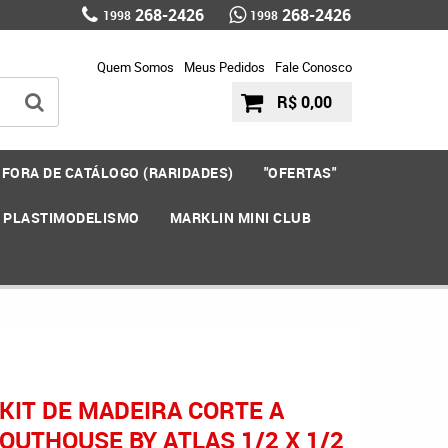
268-2426
268-2426
1998
1998
Quem Somos
Meus Pedidos
Fale Conosco
R$ 0,00
FORA DE CATÁLOGO (RARIDADES)
"OFERTAS"
E PLASTIMODELISMO
MARKLIN MINI CLUB
 KIT DE MADEIRA CORTE A
OUTHOUSE BY ATLAS 1/2 X 1/2