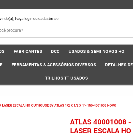
vindo(a),
Faça login
ou
cadastre-se
OS
FABRICANTES
DCC
USADOS & SEMI NOVOS HO
EE
FERRAMENTAS & ACESSÓRIOS DIVERSOS
DETALHES D
TRILHOS TT USADOS
 A LASER ESCALA HO OUTHOUSE BY ATLAS 1/2 X 1/2 X 1"- 150-4001008 NOVO
ATLAS 40001008 -
LASER ESCALA HO 