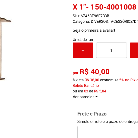
X 1"- 150-400100
Sku:
67A63F98E7B3B
Categoria:
DIVERSOS
ACESSÓRIOS/D
Seja o primeira a avaliar!
Unidade: un
R$ 40,00
por
à vista
R$ 38,00
economize
5%
no Pix 
Boleto Bancário
ou em
8x
de
R$ 5,84
Ver parcelas
Frete e Prazo
Simule o frete e o prazo de entreg