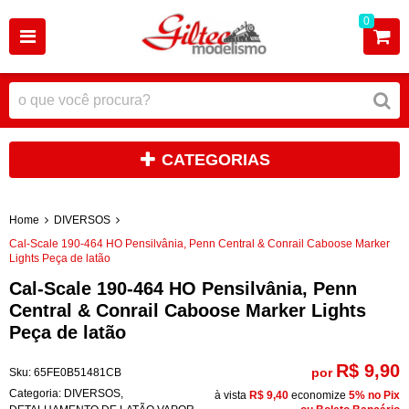
0
CATEGORIAS
Home
DIVERSOS
Cal-Scale 190-464 HO Pensilvânia, Penn Central & Conrail Caboose Marker
Lights Peça de latão
Cal-Scale 190-464 HO Pensilvânia, Penn
Central & Conrail Caboose Marker Lights
Peça de latão
R$ 9,90
por
Sku:
65FE0B51481CB
Categoria:
DIVERSOS
,
à vista
R$ 9,40
economize
5%
no Pix