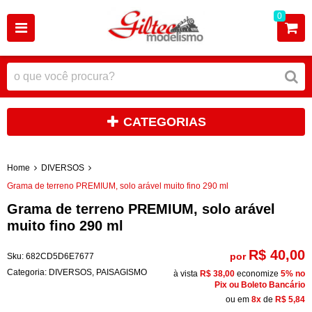
0
CATEGORIAS
Home
DIVERSOS
Grama de terreno PREMIUM, solo arável muito fino 290 ml
Grama de terreno PREMIUM, solo arável
muito fino 290 ml
R$ 40,00
por
Sku:
682CD5D6E7677
Categoria:
DIVERSOS
,
PAISAGISMO
à vista
R$ 38,00
economize
5%
no
Pix ou Boleto Bancário
ou em
8x
de
R$ 5,84