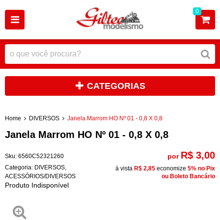
0
CATEGORIAS
Home
DIVERSOS
Janela Marrom HO Nº 01 - 0,8 X 0,8
Janela Marrom HO Nº 01 - 0,8 X 0,8
R$ 3,00
por
Sku:
6560C52321260
Categoria:
DIVERSOS
,
à vista
R$ 2,85
economize
5%
no Pix
ACESSÓRIOS/DIVERSOS
ou Boleto Bancário
Produto Indisponível