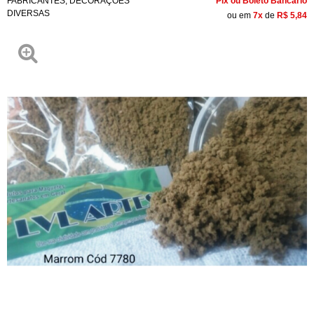
FABRICANTES
,
DECORAÇÕES
Pix ou Boleto Bancário
DIVERSAS
ou em
7x
de
R$ 5,84