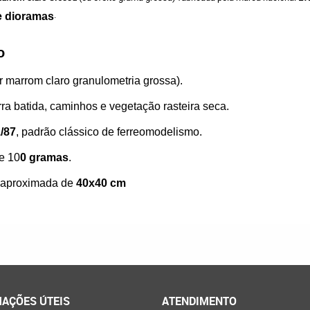
.
e dioramas
o
cor marrom claro granulometria grossa).
erra batida, caminhos e vegetação rasteira seca.
/87
, padrão clássico de ferreomodelismo.
e 10
0 gramas
.
a aproximada de
40x40 cm
AÇÕES ÚTEIS
ATENDIMENTO