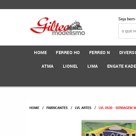
Seja bem-
HOME
FERREO HO
FERREO N
DIVERS
ATMA
LIONEL
LIMA
ENGATE KAD
HOME
FABRICANTES
LVL ARTES
LVL 0530 - SERRAGEM