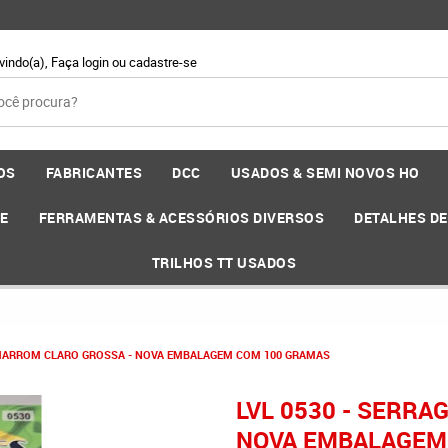
vindo(a),
Faça login
ou
cadastre-se
OS
FABRICANTES
DCC
USADOS & SEMI NOVOS HO
EE
FERRAMENTAS & ACESSÓRIOS DIVERSOS
DETALHES D
TRILHOS TT USADOS
 MARROM CLARO GROSSA - NOVA EMBALAGEM COM 100 GRAMAS
LVL 0530 - SERR
NOVA EMBALAGEM