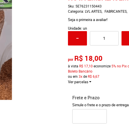
Sku:
5E76231150443
Categoria:
LVL ARTES
FABRICANTES
Seja o primeira a avaliar!
Unidade: un
R$ 18,00
por
à vista
R$ 17,10
economize
5%
no Pix 
Boleto Bancário
ou em
3x
de
R$ 6,67
Ver parcelas
Frete e Prazo
Simule o frete e o prazo de entreg