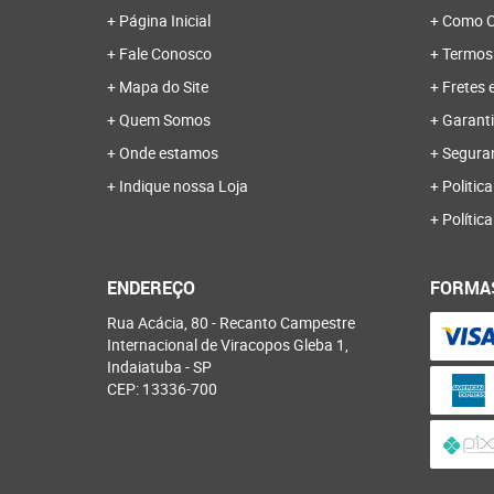
Página Inicial
Como C
Fale Conosco
Termos
Mapa do Site
Fretes 
Quem Somos
Garanti
Onde estamos
Segura
Indique nossa Loja
Politica
Polític
ENDEREÇO
FORMA
Rua Acácia, 80
-
Recanto Campestre
Internacional de Viracopos Gleba 1,
Indaiatuba
-
SP
CEP: 13336-700