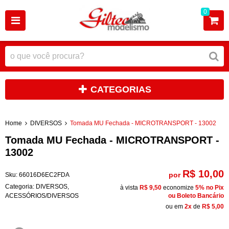
0
CATEGORIAS
Home
DIVERSOS
Tomada MU Fechada - MICROTRANSPORT - 13002
Tomada MU Fechada - MICROTRANSPORT -
13002
R$ 10,00
por
Sku:
66016D6EC2FDA
Categoria:
DIVERSOS
,
à vista
R$ 9,50
economize
5%
no Pix
ACESSÓRIOS/DIVERSOS
ou Boleto Bancário
ou em
2x
de
R$ 5,00