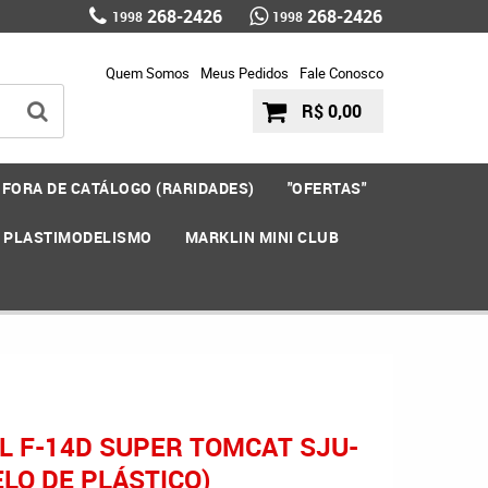
268-2426
268-2426
1998
1998
Quem Somos
Meus Pedidos
Fale Conosco
R$ 0,00
FORA DE CATÁLOGO (RARIDADES)
"OFERTAS"
E PLASTIMODELISMO
MARKLIN MINI CLUB
L F-14D SUPER TOMCAT SJU-
LO DE PLÁSTICO)