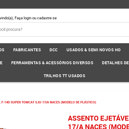
vindo(a),
Faça login
ou
cadastre-se
OS
FABRICANTES
DCC
USADOS & SEMI NOVOS HO
EE
FERRAMENTAS & ACESSÓRIOS DIVERSOS
DETALHES D
TRILHOS TT USADOS
 F-14D SUPER TOMCAT SJU-17/A NACES (MODELO DE PLÁSTICO)
ASSENTO EJETÁVE
17/A NACES (MODE