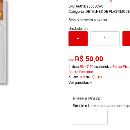
Sku:
6601D9556BCA0
Categoria:
DETALHES DE PLASTIMODE
Seja o primeira a avaliar!
Unidade: un
R$ 50,00
por
à vista
R$ 47,50
economize
5%
no Pix 
Boleto Bancário
ou em
10x
de
R$ 6,03
Ver parcelas
Frete e Prazo
Simule o frete e o prazo de entreg