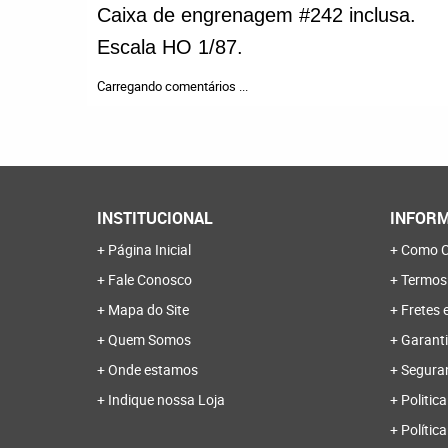
Caixa de engrenagem #242 inclusa.
Escala HO 1/87.
Carregando comentários ...
INSTITUCIONAL
INFORM
Página Inicial
Como C
Fale Conosco
Termos
Mapa do Site
Fretes 
Quem Somos
Garanti
Onde estamos
Segura
Indique nossa Loja
Politica
Polític