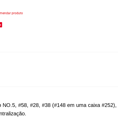
mendar produto
e
do NO.5, #58, #28, #38 (#148 em uma caixa #252),
tralização.