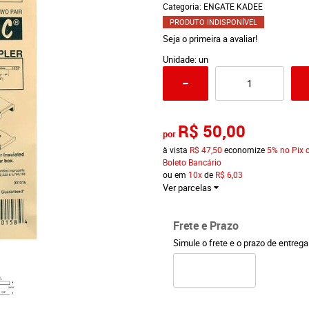
Categoria:
ENGATE KADEE
PRODUTO INDISPONÍVEL
Seja o primeira a avaliar!
Unidade: un
R$ 50,00
por
à vista
R$ 47,50
economize
5%
no Pix 
Boleto Bancário
ou em
10x
de
R$ 6,03
Ver parcelas
Frete e Prazo
Simule o frete e o prazo de entreg