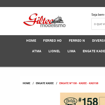
Seja bem-
HOME
FERREO HO
FERREO N
DIVERS
ATMA
LIONEL
LIMA
ENGATE KAD
HOME
ENGATE KADEE
ENGATE Nº158 - KADEE - KAD158