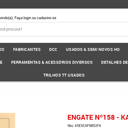
vindo(a),
Faça login
ou
cadastre-se
OS
FABRICANTES
DCC
USADOS & SEMI NOVOS HO
EE
FERRAMENTAS & ACESSÓRIOS DIVERSOS
DETALHES D
TRILHOS TT USADOS
ENGATE Nº158 - K
Sku:
65E5C6F8B52F6