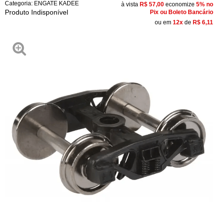
Categoria:
ENGATE KADEE
à vista
R$ 57,00
economize
5%
no
Produto Indisponível
Pix ou Boleto Bancário
ou em
12x
de
R$ 6,11