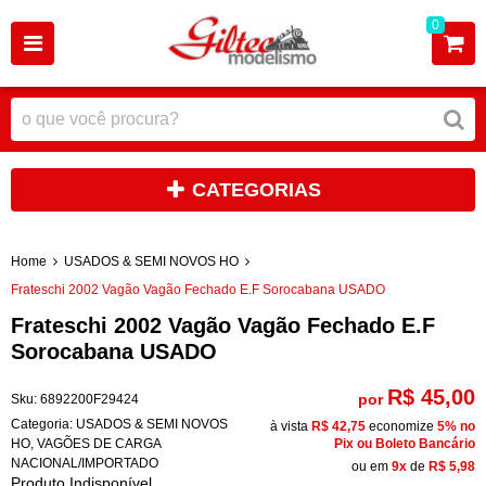
0
CATEGORIAS
Home
USADOS & SEMI NOVOS HO
Frateschi 2002 Vagão Vagão Fechado E.F Sorocabana USADO
Frateschi 2002 Vagão Vagão Fechado E.F
Sorocabana USADO
R$ 45,00
por
Sku:
6892200F29424
Categoria:
USADOS & SEMI NOVOS
à vista
R$ 42,75
economize
5%
no
HO
,
VAGÕES DE CARGA
Pix ou Boleto Bancário
NACIONAL/IMPORTADO
ou em
9x
de
R$ 5,98
Produto Indisponível