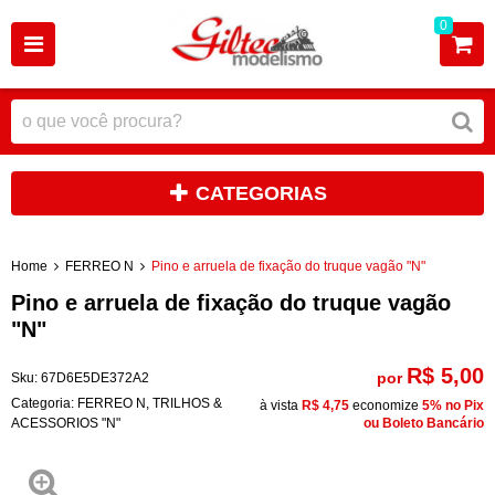
0
CATEGORIAS
Home
FERREO N
Pino e arruela de fixação do truque vagão "N"
Pino e arruela de fixação do truque vagão
"N"
R$ 5,00
por
Sku:
67D6E5DE372A2
Categoria:
FERREO N
,
TRILHOS &
à vista
R$ 4,75
economize
5%
no Pix
ACESSORIOS "N"
ou Boleto Bancário