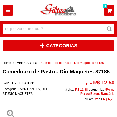
0
CATEGORIAS
Home
FABRICANTES
Comedouro de Pasto - Dio Maquetes 87185
Comedouro de Pasto - Dio Maquetes 87185
R$ 12,50
por
Sku:
6112EE0341B3B
Categoria:
FABRICANTES
,
DIO
à vista
R$ 11,88
economize
5%
no
STUDIO MAQUETES
Pix ou Boleto Bancário
ou em
2x
de
R$ 6,25