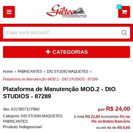
0
CATEGORIAS
Home
FABRICANTES
DIO STUDIO MAQUETES
Plataforma de Manutenção MOD.2 - DIO STUDIOS - 87289
Plataforma de Manutenção MOD.2 - DIO
STUDIOS - 87289
R$ 24,00
por
Sku:
6317BD71CFB82
Categoria:
DIO STUDIO MAQUETES
,
à vista
R$ 22,80
economize
5%
no
FABRICANTES
Pix ou Boleto Bancário
Produto Indisponível
ou em
4x
de
R$ 6,68