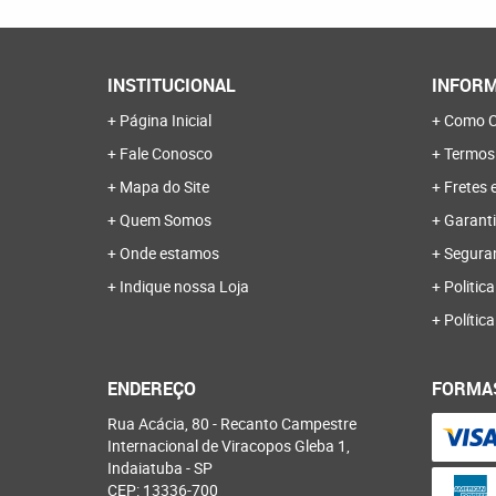
INSTITUCIONAL
INFORM
Página Inicial
Como C
Fale Conosco
Termos
Mapa do Site
Fretes 
Quem Somos
Garanti
Onde estamos
Segura
Indique nossa Loja
Politica
Polític
ENDEREÇO
FORMA
Rua Acácia, 80
-
Recanto Campestre
Internacional de Viracopos Gleba 1,
Indaiatuba
-
SP
CEP: 13336-700