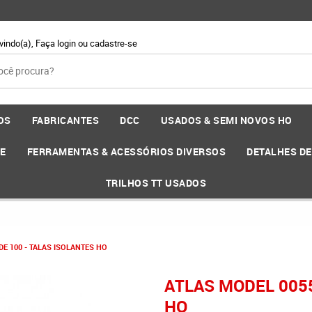
vindo(a),
Faça login
ou
cadastre-se
OS
FABRICANTES
DCC
USADOS & SEMI NOVOS HO
EE
FERRAMENTAS & ACESSÓRIOS DIVERSOS
DETALHES D
TRILHOS TT USADOS
E 100 - TALAS ISOLANTES HO
ATLAS MODEL 0055
HO