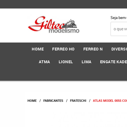
Seja bem-
HOME
FERREO HO
FERREO N
DIVERS
ATMA
LIONEL
LIMA
ENGATE KAD
HOME
FABRICANTES
FRATESCHI
ATLAS MODEL 0055 COD