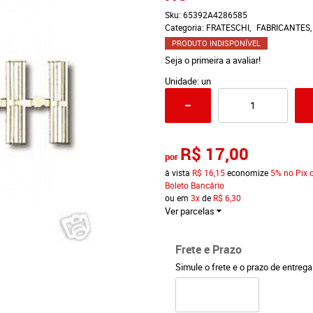
Sku:
65392A4286585
Categoria:
FRATESCHI
FABRICANTES
PRODUTO INDISPONÍVEL
Seja o primeira a avaliar!
Unidade: un
R$ 17,00
por
à vista
R$ 16,15
economize
5%
no Pix 
Boleto Bancário
ou em
3x
de
R$ 6,30
Ver parcelas
Frete e Prazo
Simule o frete e o prazo de entreg