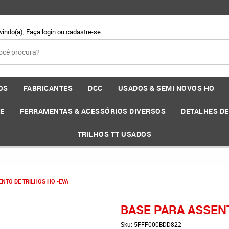
vindo(a),
Faça login
ou
cadastre-se
OS
FABRICANTES
DCC
USADOS & SEMI NOVOS HO
EE
FERRAMENTAS & ACESSÓRIOS DIVERSOS
DETALHES D
TRILHOS TT USADOS
NTO DE TRILHOS HO -EVA
BASE PARA ASSEN
Sku:
5FFF000BDD822