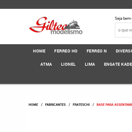
Seja bem-
HOME
FERREO HO
FERREO N
DIVERS
ATMA
LIONEL
LIMA
ENGATE KAD
HOME
FABRICANTES
FRATESCHI
BASE PARA ASSENTAME