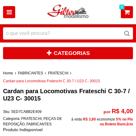
0
CATEGORIAS
Home
FABRICANTES
FRATESCHI
Cardan para Locomotivas Frateschi C 30-7 / U23 C- 30015
Cardan para Locomotivas Frateschi C 30-7 /
U23 C- 30015
R$ 4,00
por
Sku:
5ED7CABB2E409
Categoria:
FRATESCHI
,
PEÇAS DE
à vista
R$ 3,80
economize
5%
no Pix
REPOSIÇÃO
,
FABRICANTES
ou Boleto Bancário
Produto Indisponível