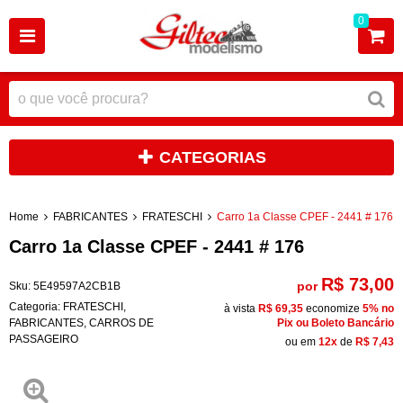
0
CATEGORIAS
Home
FABRICANTES
FRATESCHI
Carro 1a Classe CPEF - 2441 # 176
Carro 1a Classe CPEF - 2441 # 176
R$ 73,00
por
Sku:
5E49597A2CB1B
Categoria:
FRATESCHI
,
à vista
R$ 69,35
economize
5%
no
FABRICANTES
,
CARROS DE
Pix ou Boleto Bancário
PASSAGEIRO
ou em
12x
de
R$ 7,43