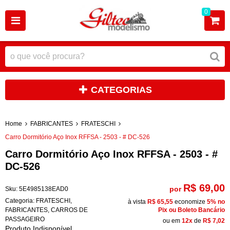
0
CATEGORIAS
Home
FABRICANTES
FRATESCHI
Carro Dormitório Aço Inox RFFSA - 2503 - # DC-526
Carro Dormitório Aço Inox RFFSA - 2503 - #
DC-526
R$ 69,00
por
Sku:
5E4985138EAD0
Categoria:
FRATESCHI
,
à vista
R$ 65,55
economize
5%
no
FABRICANTES
,
CARROS DE
Pix ou Boleto Bancário
PASSAGEIRO
ou em
12x
de
R$ 7,02
Produto Indisponível