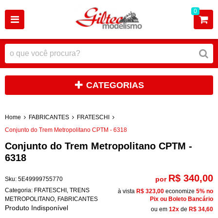
0
CATEGORIAS
Home
FABRICANTES
FRATESCHI
Conjunto do Trem Metropolitano CPTM - 6318
Conjunto do Trem Metropolitano CPTM -
6318
R$ 340,00
por
Sku:
5E49999755770
Categoria:
FRATESCHI
,
TRENS
à vista
R$ 323,00
economize
5%
no
METROPOLITANO
,
FABRICANTES
Pix ou Boleto Bancário
Produto Indisponível
ou em
12x
de
R$ 34,60