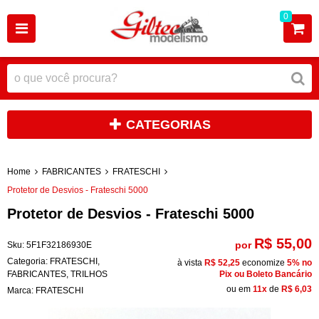
0
CATEGORIAS
Home
FABRICANTES
FRATESCHI
Protetor de Desvios - Frateschi 5000
Protetor de Desvios - Frateschi 5000
R$ 55,00
por
Sku:
5F1F32186930E
Categoria:
FRATESCHI
,
à vista
R$ 52,25
economize
5%
no
FABRICANTES
,
TRILHOS
Pix ou Boleto Bancário
ou em
11x
de
R$ 6,03
Marca:
FRATESCHI