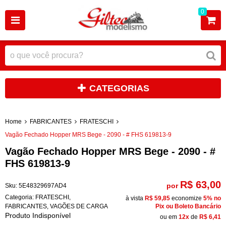
0
CATEGORIAS
Home
FABRICANTES
FRATESCHI
Vagão Fechado Hopper MRS Bege - 2090 - # FHS 619813-9
Vagão Fechado Hopper MRS Bege - 2090 - #
FHS 619813-9
R$ 63,00
por
Sku:
5E48329697AD4
Categoria:
FRATESCHI
,
à vista
R$ 59,85
economize
5%
no
FABRICANTES
,
VAGÕES DE CARGA
Pix ou Boleto Bancário
Produto Indisponível
ou em
12x
de
R$ 6,41