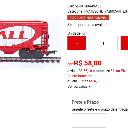
Sku:
5E48188A49A83
Categoria:
FRATESCHI
FABRICANTES
PRODUTO INDISPONÍVEL
Seja o primeira a avaliar!
Unidade: un
R$ 58,00
por
à vista
R$ 55,10
economize
5%
no Pix 
Boleto Bancário
ou em
11x
de
R$ 6,36
Ver parcelas
Frete e Prazo
Simule o frete e o prazo de entreg