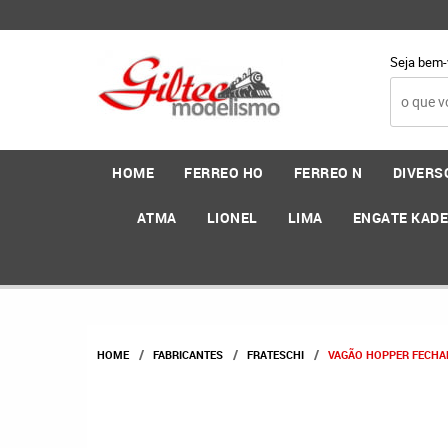
Seja bem-
HOME
FERREO HO
FERREO N
DIVERS
ATMA
LIONEL
LIMA
ENGATE KAD
HOME
FABRICANTES
FRATESCHI
VAGÃO HOPPER FECHADO