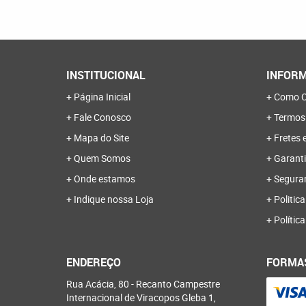
INSTITUCIONAL
INFORM
Página Inicial
Como C
Fale Conosco
Termos
Mapa do Site
Fretes 
Quem Somos
Garanti
Onde estamos
Segura
Indique nossa Loja
Politica
Polític
ENDEREÇO
FORMA
Rua Acácia, 80
-
Recanto Campestre
Internacional de Viracopos Gleba 1,