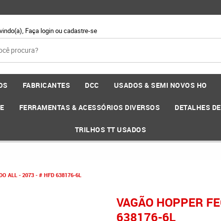
vindo(a),
Faça login
ou
cadastre-se
OS
FABRICANTES
DCC
USADOS & SEMI NOVOS HO
EE
FERRAMENTAS & ACESSÓRIOS DIVERSOS
DETALHES D
TRILHOS TT USADOS
 ALL - 2073 - # HFD 638176-6L
VAGÃO HOPPER FEC
638176-6L