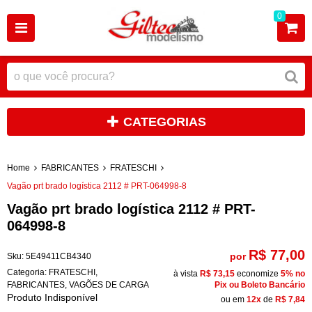
0
CATEGORIAS
Home
FABRICANTES
FRATESCHI
Vagão prt brado logística 2112 # PRT-064998-8
Vagão prt brado logística 2112 # PRT-
064998-8
R$ 77,00
por
Sku:
5E49411CB4340
Categoria:
FRATESCHI
,
à vista
R$ 73,15
economize
5%
no
FABRICANTES
,
VAGÕES DE CARGA
Pix ou Boleto Bancário
Produto Indisponível
ou em
12x
de
R$ 7,84