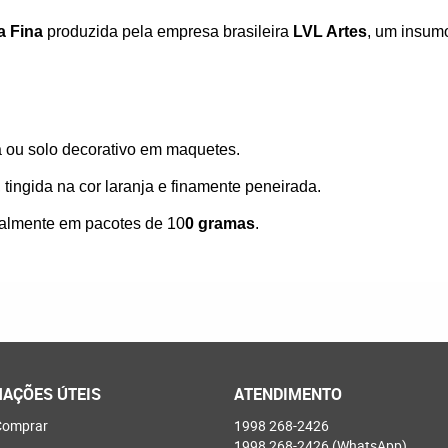
a Fina
produzida pela empresa brasileira
LVL Artes
, um insum
a ou solo decorativo em maquetes.
tingida na cor laranja e finamente peneirada.
almente em pacotes de 10
0 gramas
.
AÇÕES ÚTEIS
ATENDIMENTO
omprar
1998
268-2426
1998
268-2426
(WhatsApp)