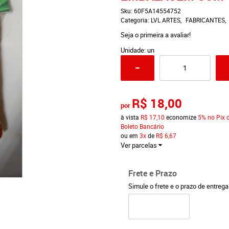
Sku:
60F5A14554752
Categoria:
LVL ARTES
FABRICANTES
Seja o primeira a avaliar!
Unidade: un
R$ 18,00
por
à vista
R$ 17,10
economize
5%
no Pix 
Boleto Bancário
ou em
3x
de
R$ 6,67
Ver parcelas
Frete e Prazo
Simule o frete e o prazo de entreg