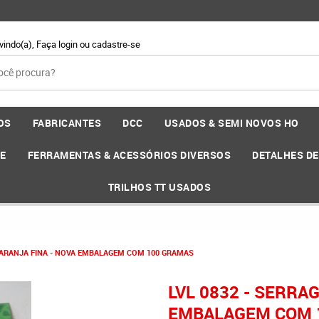
vindo(a),
Faça login
ou
cadastre-se
OS
FABRICANTES
DCC
USADOS & SEMI NOVOS HO
EE
FERRAMENTAS & ACESSÓRIOS DIVERSOS
DETALHES D
TRILHOS TT USADOS
 LARANJA FINA - NOVA EMBALAGEM COM 100 GRAMAS
LVL 0832 - SERRA
EMBALAGEM COM 