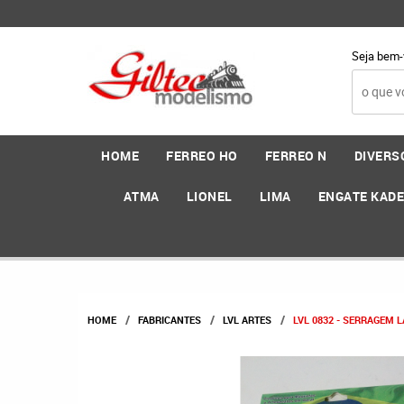
Seja bem-
HOME
FERREO HO
FERREO N
DIVERS
ATMA
LIONEL
LIMA
ENGATE KAD
HOME
FABRICANTES
LVL ARTES
LVL 0832 - SERRAGEM