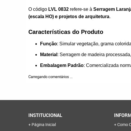
O código
LVL 0832
refere-se à
Serragem Laranj
(escala HO) e projetos de arquitetura
.
Características do Produto
Função
: Simular vegetação, grama colorid
Material
: Serragem de madeira processada, 
Embalagem Padrão
: Comercializada norm
Carregando comentários ...
INSTITUCIONAL
INFORM
Página Inicial
Como C