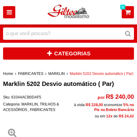
0
CATEGORIAS
Home
FABRICANTES
MARKLIN
Marklin 5202 Desvio automático ( Par)
Marklin 5202 Desvio automático ( Par)
R$ 240,00
por
Sku:
63344ACB0DAF5
Categoria:
MARKLIN
,
TRILHOS &
à vista
R$ 228,00
economize
5%
no
ACESSÓRIOS
,
FABRICANTES
Pix ou Boleto Bancário
ou em
12x
de
R$ 24,42