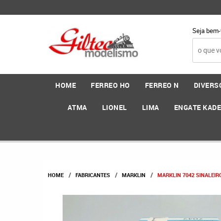
Seja bem-
HOME
FERREO HO
FERREO N
DIVERS
ATMA
LIONEL
LIMA
ENGATE KAD
HOME
FABRICANTES
MARKLIN
MARKLIN 7042 SINALEI