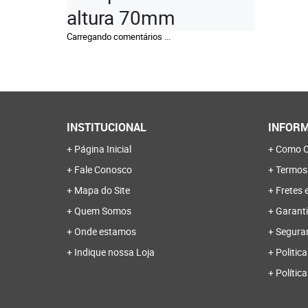
altura 70mm
Carregando comentários ...
INSTITUCIONAL
INFORM
Página Inicial
Como C
Fale Conosco
Termos
Mapa do Site
Fretes 
Quem Somos
Garanti
Onde estamos
Segura
Indique nossa Loja
Politica
Polític