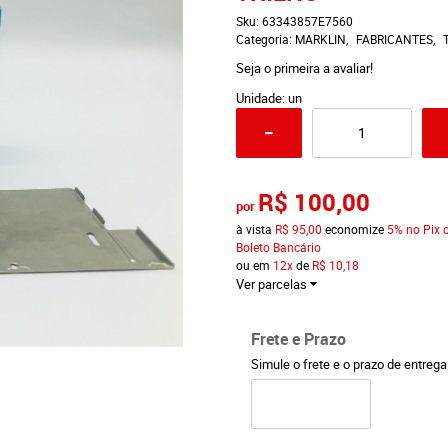
Sku:
63343857E7560
Categoria:
MARKLIN
FABRICANTES
Seja o primeira a avaliar!
Unidade: un
R$ 100,00
por
à vista
R$ 95,00
economize
5%
no Pix 
Boleto Bancário
ou em
12x
de
R$ 10,18
Ver parcelas
Frete e Prazo
Simule o frete e o prazo de entreg