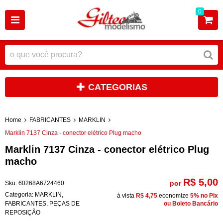
0
CATEGORIAS
Home
FABRICANTES
MARKLIN
Marklin 7137 Cinza - conector elétrico Plug macho
Marklin 7137 Cinza - conector elétrico Plug
macho
R$ 5,00
por
Sku:
60268A6724460
Categoria:
MARKLIN
,
à vista
R$ 4,75
economize
5%
no Pix
FABRICANTES
,
PEÇAS DE
ou Boleto Bancário
REPOSIÇÃO