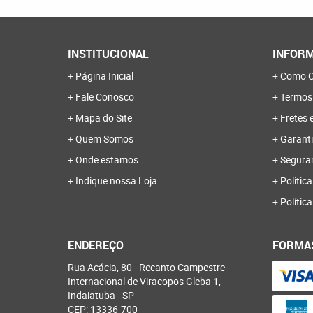
INSTITUCIONAL
INFORM
Página Inicial
Como C
Fale Conosco
Termos
Mapa do Site
Fretes 
Quem Somos
Garanti
Onde estamos
Segura
Indique nossa Loja
Politica
Polític
ENDEREÇO
FORMA
Rua Acácia, 80
-
Recanto Campestre
Internacional de Viracopos Gleba 1,
Indaiatuba
-
SP
CEP: 13336-700