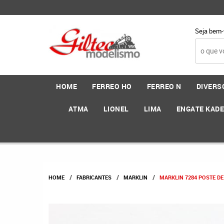
Seja bem-
HOME
FERREO HO
FERREO N
DIVERS
ATMA
LIONEL
LIMA
ENGATE KAD
HOME
FABRICANTES
MARKLIN
MARKLIN 7284 POSTE DE