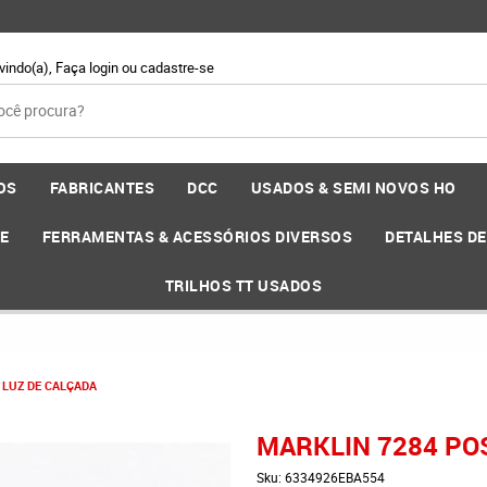
vindo(a),
Faça login
ou
cadastre-se
OS
FABRICANTES
DCC
USADOS & SEMI NOVOS HO
EE
FERRAMENTAS & ACESSÓRIOS DIVERSOS
DETALHES D
TRILHOS TT USADOS
 LUZ DE CALÇADA
MARKLIN 7284 POS
Sku:
6334926EBA554