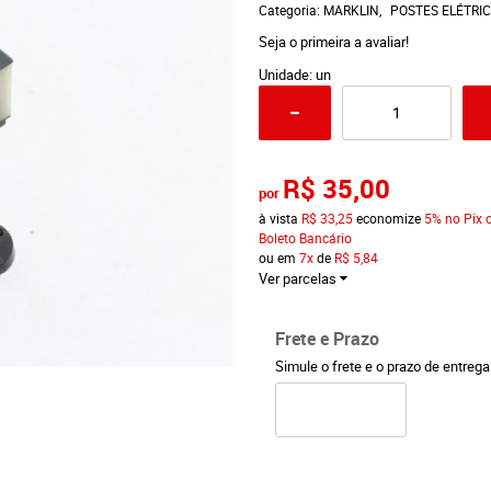
Categoria:
MARKLIN
POSTES ELÉTRI
Seja o primeira a avaliar!
Unidade: un
R$ 35,00
por
à vista
R$ 33,25
economize
5%
no Pix 
Boleto Bancário
ou em
7x
de
R$ 5,84
Ver parcelas
Frete e Prazo
Simule o frete e o prazo de entreg