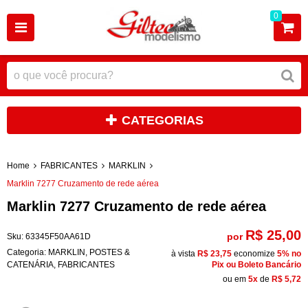
0
CATEGORIAS
Home
FABRICANTES
MARKLIN
Marklin 7277 Cruzamento de rede aérea
Marklin 7277 Cruzamento de rede aérea
R$ 25,00
por
Sku:
63345F50AA61D
Categoria:
MARKLIN
,
POSTES &
à vista
R$ 23,75
economize
5%
no
CATENÁRIA
,
FABRICANTES
Pix ou Boleto Bancário
ou em
5x
de
R$ 5,72