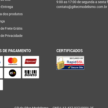
9:00 as 17:00 de segunda a sexta f
e Entrega
contato@giltecmodelismo.com.br
a dos produtos
nça
 de Frete Grátis
a de Privacidade
S DE PAGAMENTO
CERTIFICADOS
GP da Silva Modelismo
CNPJ: 13.437.927/0001-35