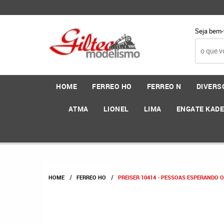
Seja bem-
HOME
FERREO HO
FERREO N
DIVERS
ATMA
LIONEL
LIMA
ENGATE KAD
HOME
FERREO HO
PREISER 10414 - PESSOAS ESPERANDO 