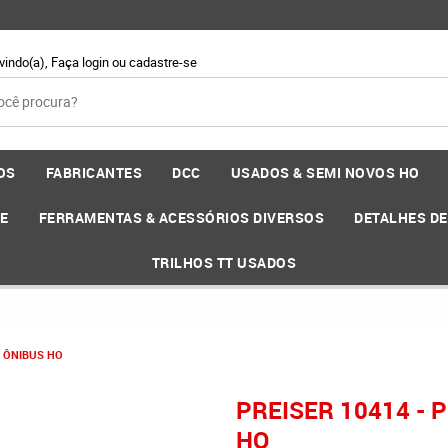
vindo(a),
Faça login
ou
cadastre-se
OS
FABRICANTES
DCC
USADOS & SEMI NOVOS HO
EE
FERRAMENTAS & ACESSÓRIOS DIVERSOS
DETALHES D
TRILHOS TT USADOS
O ÔNIBUS HO
PREISER 10414 -
HO