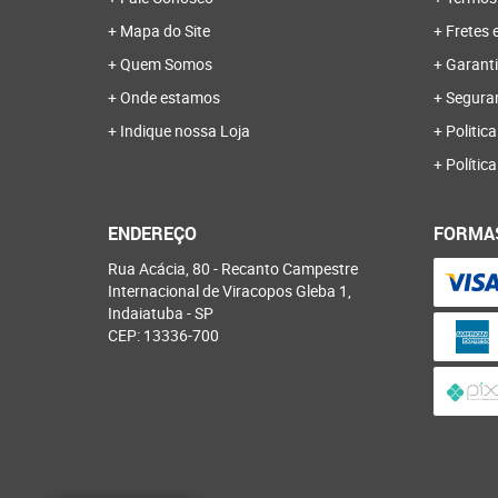
Mapa do Site
Fretes 
Quem Somos
Garanti
Onde estamos
Segura
Indique nossa Loja
Politica
Polític
ENDEREÇO
FORMA
Rua Acácia, 80
-
Recanto Campestre
Internacional de Viracopos Gleba 1,
Indaiatuba
-
SP
CEP: 13336-700