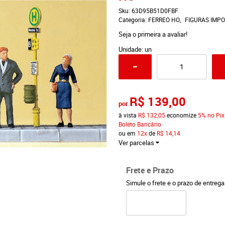
Sku:
63D95B51D0FBF
Categoria:
FERREO HO
FIGURAS IMP
Seja o primeira a avaliar!
Unidade: un
R$ 139,00
por
à vista
R$ 132,05
economize
5%
no Pix
Boleto Bancário
ou em
12x
de
R$ 14,14
Ver parcelas
Frete e Prazo
Simule o frete e o prazo de entreg