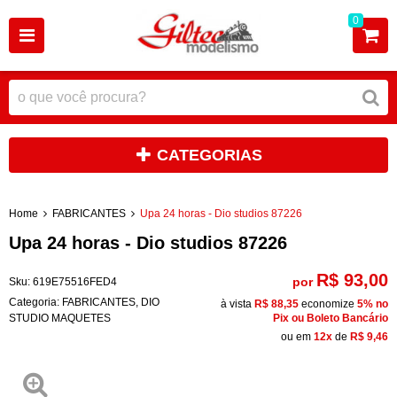
0
CATEGORIAS
Home
FABRICANTES
Upa 24 horas - Dio studios 87226
Upa 24 horas - Dio studios 87226
R$ 93,00
por
Sku:
619E75516FED4
Categoria:
FABRICANTES
,
DIO
à vista
R$ 88,35
economize
5%
no
STUDIO MAQUETES
Pix ou Boleto Bancário
ou em
12x
de
R$ 9,46