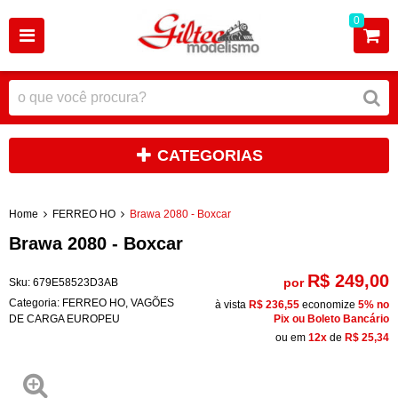
0
CATEGORIAS
Home
FERREO HO
Brawa 2080 - Boxcar
Brawa 2080 - Boxcar
R$ 249,00
por
Sku:
679E58523D3AB
Categoria:
FERREO HO
,
VAGÕES
à vista
R$ 236,55
economize
5%
no
DE CARGA EUROPEU
Pix ou Boleto Bancário
ou em
12x
de
R$ 25,34