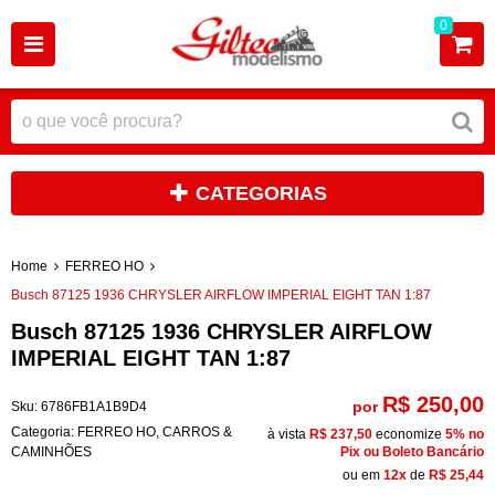
0
CATEGORIAS
Home
FERREO HO
Busch 87125 1936 CHRYSLER AIRFLOW IMPERIAL EIGHT TAN 1:87
Busch 87125 1936 CHRYSLER AIRFLOW
IMPERIAL EIGHT TAN 1:87
R$ 250,00
por
Sku:
6786FB1A1B9D4
Categoria:
FERREO HO
,
CARROS &
à vista
R$ 237,50
economize
5%
no
CAMINHÕES
Pix ou Boleto Bancário
ou em
12x
de
R$ 25,44