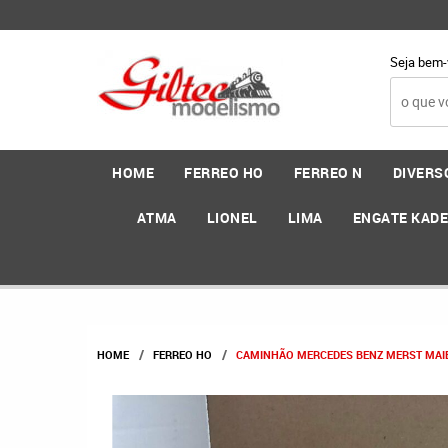
Seja bem-
HOME
FERREO HO
FERREO N
DIVERS
ATMA
LIONEL
LIMA
ENGATE KAD
HOME
FERREO HO
CAMINHÃO MERCEDES BENZ MERST MAIER 