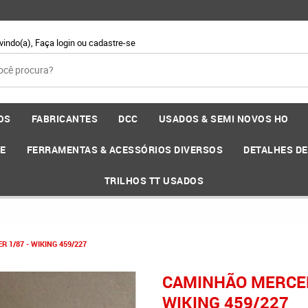
vindo(a),
Faça login
ou
cadastre-se
OS
FABRICANTES
DCC
USADOS & SEMI NOVOS HO
EE
FERRAMENTAS & ACESSÓRIOS DIVERSOS
DETALHES D
TRILHOS TT USADOS
1/87 - WIKING 459/227
CAMINHÃO MERCED
WIKING 459/227