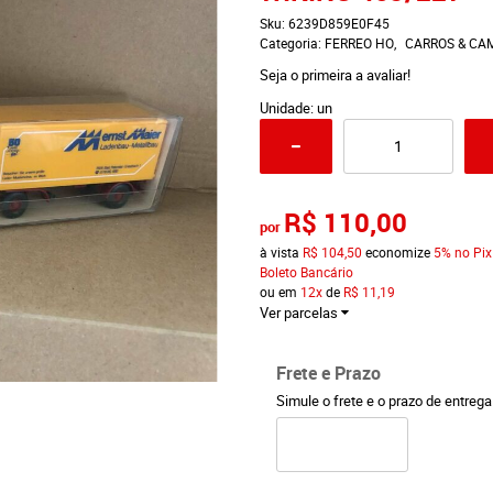
Sku:
6239D859E0F45
Categoria:
FERREO HO
CARROS & CA
Seja o primeira a avaliar!
Unidade: un
R$ 110,00
por
à vista
R$ 104,50
economize
5%
no Pix
Boleto Bancário
ou em
12x
de
R$ 11,19
Ver parcelas
Frete e Prazo
Simule o frete e o prazo de entreg