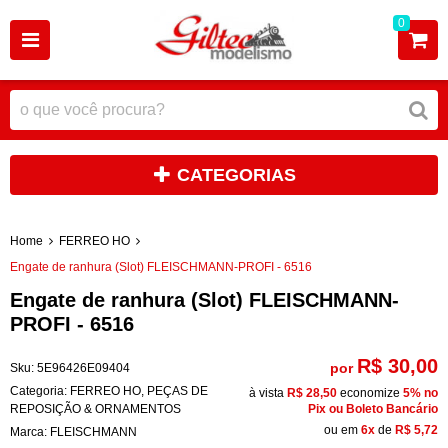
0
CATEGORIAS
Home
FERREO HO
Engate de ranhura (Slot) FLEISCHMANN-PROFI - 6516
Engate de ranhura (Slot) FLEISCHMANN-
PROFI - 6516
R$ 30,00
por
Sku:
5E96426E09404
Categoria:
FERREO HO
,
PEÇAS DE
à vista
R$ 28,50
economize
5%
no
REPOSIÇÃO & ORNAMENTOS
Pix ou Boleto Bancário
ou em
6x
de
R$ 5,72
Marca:
FLEISCHMANN