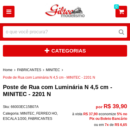
0
CATEGORIAS
Home
FABRICANTES
MINITEC
Poste de Rua com Luminária N 4,5 cm - MINITEC - 2201 N
Poste de Rua com Luminária N 4,5 cm -
MINITEC - 2201 N
R$ 39,90
por
Sku:
66003EC15B07A
Categoria:
MINITEC
,
FERREO HO
,
à vista
R$ 37,90
economize
5%
no
ESCALA 1/200
,
FABRICANTES
Pix ou Boleto Bancário
ou em
7x
de
R$ 6,65