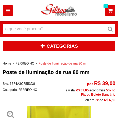
0
CATEGORIAS
Home
FERREO HO
Poste de Iluminação de rua 80 mm
Poste de Iluminação de rua 80 mm
R$ 39,00
por
Sku:
65F4A3CF553D8
Categoria:
FERREO HO
à vista
R$ 37,05
economize
5%
no
Pix ou Boleto Bancário
ou em
7x
de
R$ 6,50