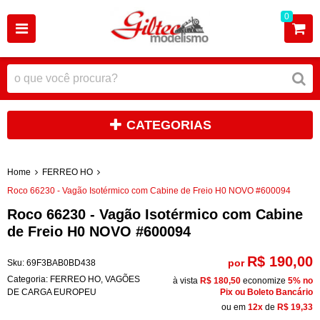
0
CATEGORIAS
Home
FERREO HO
Roco 66230 - Vagão Isotérmico com Cabine de Freio H0 NOVO #600094
Roco 66230 - Vagão Isotérmico com Cabine
de Freio H0 NOVO #600094
R$ 190,00
por
Sku:
69F3BAB0BD438
Categoria:
FERREO HO
,
VAGÕES
à vista
R$ 180,50
economize
5%
no
DE CARGA EUROPEU
Pix ou Boleto Bancário
ou em
12x
de
R$ 19,33